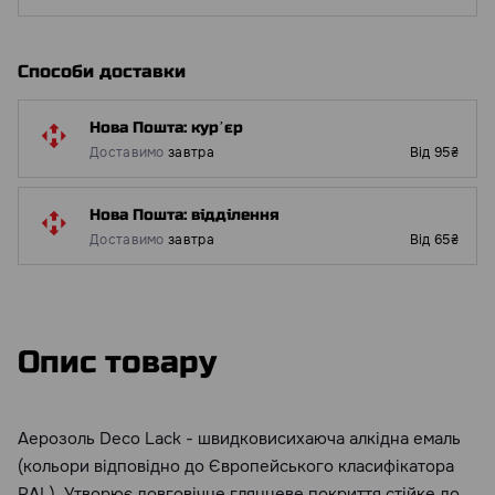
Способи доставки
Нова Пошта: курʼєр
Доставимо
завтра
Від 95₴
Нова Пошта: відділення
Доставимо
завтра
Від 65₴
Опис товару
Аерозоль Deco Lack - швидковисихаюча алкідна емаль
(кольори відповідно до Європейського класифікатора
RAL). Утворює довговічне глянцеве покриття стійке до