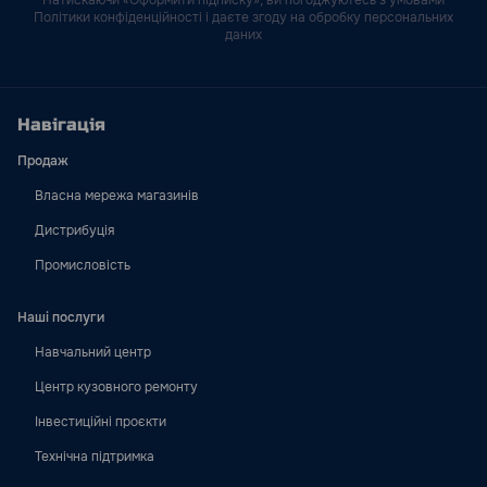
Натискаючи «Оформити підписку», ви погоджуютесь з умовами
Політики конфіденційності і даєте згоду на обробку персональних
даних
Навігація
Продаж
Власна мережа магазинів
Дистрибуція
Промисловість
Наші послуги
Навчальний центр
Центр кузовного ремонту
Інвестиційні проєкти
Технічна підтримка