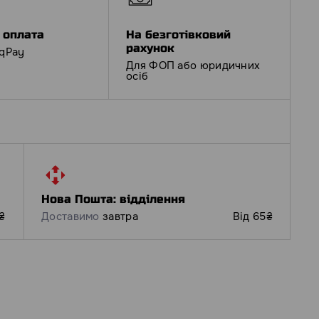
 оплата
На безготівковий
рахунок
iqPay
Для ФОП або юридичних
осіб
Нова Пошта: відділення
₴
Доставимо
завтра
Від 65₴