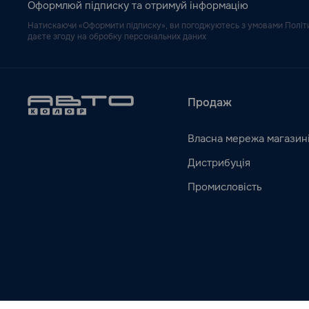
Оформлюй підписку та отримуй інформацію
Натискаючи «Оформити підписку», ви погоджуютесь з умовами Політи
даєте згоду на обробку персональних даних
Продаж
Власна мережа магазин
Дистрибуція
Промисловість