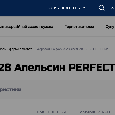
+ 38 097 004 08 05
Антикорозійний захист кузова
Герметики-клея
Супу
ольні фарби для авто
Аерозольна фарба 28 Апельсин PERFECT 150мл
28 Апельсин PERFECT
ристики
Код:
100003550
Артикул:
PERFECT