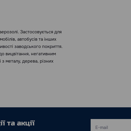
аерозолі. Застосовується для
обілів, автобусів та інших
ивості заводського покриття.
до вицвітання, негативним
з металу, дерева, різних
ї та акції