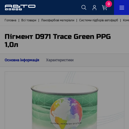
0
Головна
Всі товари
Лакофарбові матеріали
Системи підборів автофарб
Ком
Пігмент D971 Trace Green PPG
1,0л
Основна інформація
Характеристики