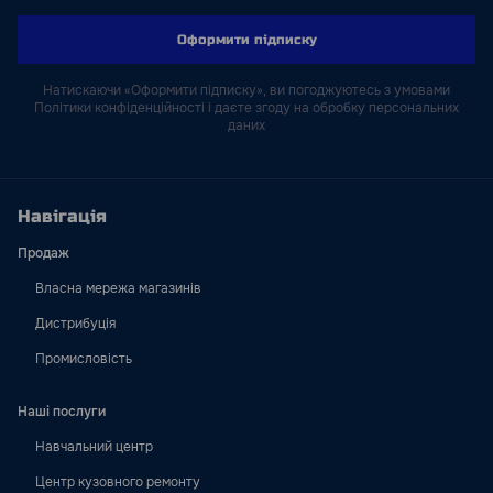
Оформити підписку
Натискаючи «Оформити підписку», ви погоджуютесь з умовами
Політики конфіденційності і даєте згоду на обробку персональних
даних
Навігація
Продаж
Власна мережа магазинів
Дистрибуція
Промисловість
Наші послуги
Навчальний центр
Центр кузовного ремонту