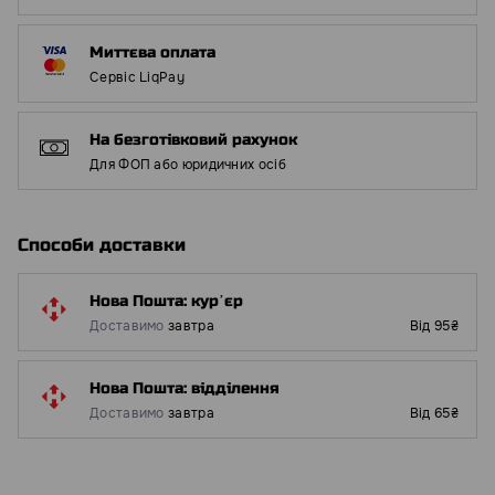
Миттєва оплата
Сервіс LiqPay
На безготівковий рахунок
Для ФОП або юридичних осіб
Способи доставки
Нова Пошта: курʼєр
Доставимо
завтра
Від 95₴
Нова Пошта: відділення
Доставимо
завтра
Від 65₴