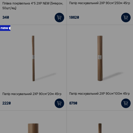
Папір маскувальний 2XP 90см*250м 45гр
Плівка покрівельна 4*5 2ХР NEW (5мікрон,
50шт/ящ)
34₴
1862₴
new
Папір маскувальний 2XP 90см*100м 45гр
Папір маскувальний 2XP 90см*20м 45гр
222₴
879₴