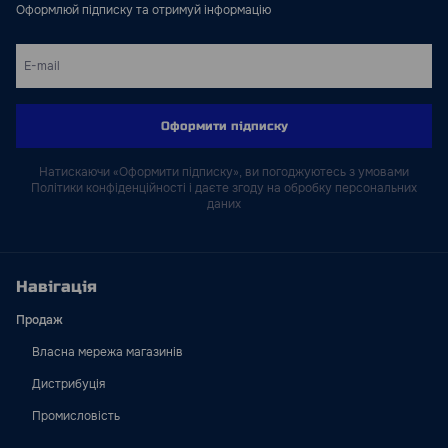
Оформлюй підписку та отримуй інформацію
Оформити підписку
Натискаючи «Оформити підписку», ви погоджуютесь з умовами
Політики конфіденційності і даєте згоду на обробку персональних
даних
Навігація
Продаж
Власна мережа магазинів
Дистрибуція
Промисловість