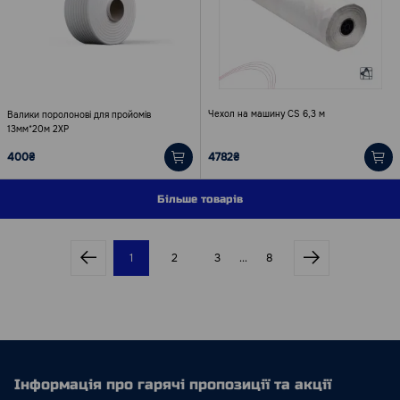
Чехол на машину CS 6,3 м
Валики поролонові для пройомів
13мм*20м 2ХР
400₴
4782₴
Більше товарів
1
2
3
...
8
Інформація про гарячі пропозиції та акції