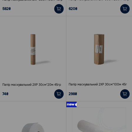
582₴
620₴
Папір маскувальний 2XP 30см*100м 45г
Папір маскувальний 2XP 30см*20м 45гр
74₴
298₴
new