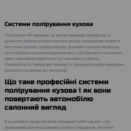
Системи полірування кузова
Під впливом УФ-променів, за частих перепадів температур та
вуличного зберігання транспортного засобу лакофарбове покриття
поступово втрачає глибину кольору. В онлайн-каталозі Автоколор
легко підібрати все для полірування авто, щоб відновити «салонний»
ефект: рівномірне відбиття світла і насиченість відтінку.
Різноманітність товарів дає можливість сформувати набір необхідних
для роботи інструментів і матеріалів.
Що таке професійні системи
полірування кузова і як вони
повертають автомобілю
салонний вигляд
В асортименті представлений найширший вибір товарів — від
перехідників для полірувальних кругів до очищувачів, матуючих