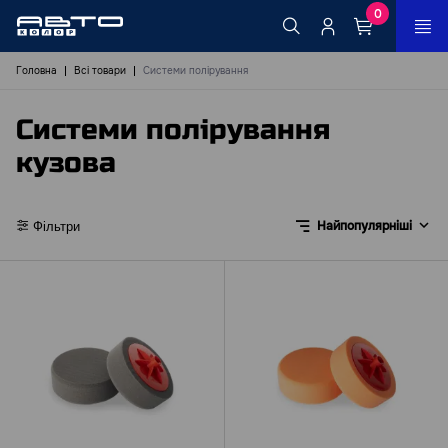
0
Головна
Всі товари
Системи полірування
Системи полірування
кузова
Найпопулярніші
Фільтри