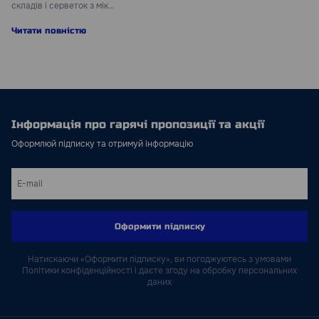
складів і серветок з мік…
Читати повністю
Інформація про гарячі пропозиції та акції
Оформлюй підписку та отримуй інформацію
Оформити підписку
Натискаючи «Оформити підписку», ви погоджуютесь з умовами
Політики конфіденційності і даєте згоду на обробку персональних
даних