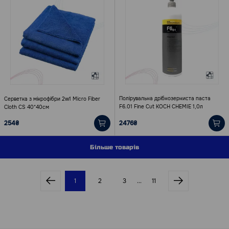
Полірувальна дрібнозерниста паста
Серветка з мікрофібри 2w1 Micro Fiber
F6.01 Fine Cut KOCH CHEMIE 1,0л
Cloth CS 40*40см
254₴
2476₴
Більше товарів
1
2
3
...
11