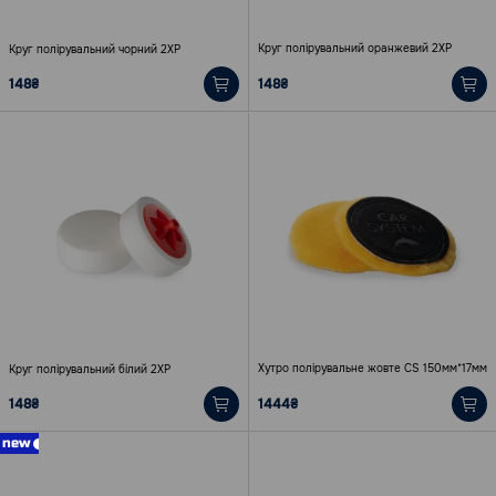
Круг полірувальний оранжевий 2ХР
Круг полірувальний чорний 2ХР
148₴
148₴
Хутро полірувальне жовте СS 150мм*17мм
Круг полірувальний білий 2ХР
148₴
1444₴
new