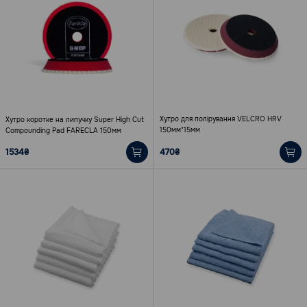
Хутро для полірування VELCRO HRV
Хутро коротке на липучку Super High Cut
150мм*15мм
Compounding Pad FARECLA 150мм
1534₴
470₴