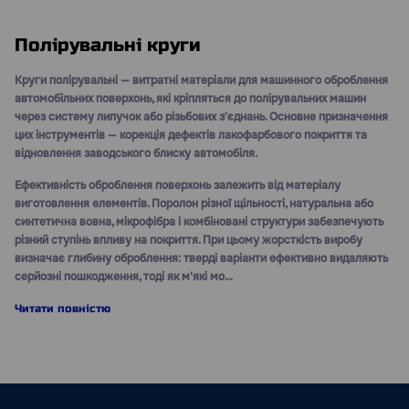
Полірувальні круги
Круги полірувальні — витратні матеріали для машинного оброблення
автомобільних поверхонь, які кріпляться до полірувальних машин
через систему липучок або різьбових з'єднань. Основне призначення
цих інструментів — корекція дефектів лакофарбового покриття та
відновлення заводського блиску автомобіля.
Ефективність оброблення поверхонь залежить від матеріалу
виготовлення елементів. Поролон різної щільності, натуральна або
синтетична вовна, мікрофібра і комбіновані структури забезпечують
різний ступінь впливу на покриття. При цьому жорсткість виробу
визначає глибину оброблення: тверді варіанти ефективно видаляють
серйозні пошкодження, тоді як м'які мо…
Читати повністю