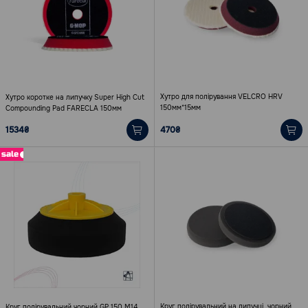
Хутро для полірування VELCRO HRV
Хутро коротке на липучку Super High Cut
150мм*15мм
Compounding Pad FARECLA 150мм
1534₴
470₴
sale
Круг полірувальний на липучці, чорний
Круг полірувальний чорний GP 150 M14