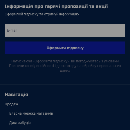
Інформація про гарячі пропозиції та акції
Оформлюй підписку та отримуй інформацію
Оформити підписку
Натискаючи «Оформити підписку», ви погоджуютесь з умовами
Політики конфіденційності і даєте згоду на обробку персональних
даних
Навігація
Продаж
Власна мережа магазинів
Дистрибуція