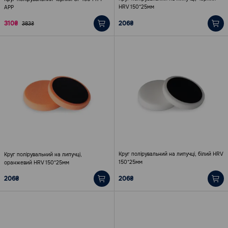
HRV 150*25мм
АРР
310₴
206₴
383₴
Круг полірувальний на липучці, білий HRV
Круг полірувальний на липучці,
150*25мм
оранжевий HRV 150*25мм
206₴
206₴