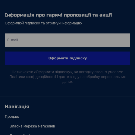
Інформація про гарячі пропозиції та акції
Оформлюй підписку та отримуй інформацію
Оформити підписку
Натискаючи «Оформити підписку», ви погоджуютесь з умовами
Політики конфіденційності і даєте згоду на обробку персональних
даних
Навігація
Продаж
Власна мережа магазинів