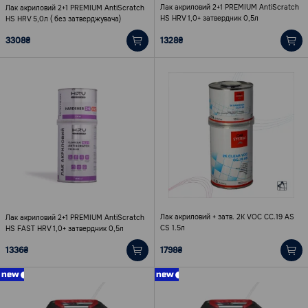
Лак акриловий 2+1 PREMIUM AntiScratch
Лак акриловий 2+1 PREMIUM AntiScratch
HS HRV 1,0+ затвердник 0,5л
HS HRV 5,0л ( без затверджувача)
3308₴
1328₴
Лак акриловий + затв. 2К VOC СС.19 AS
Лак акриловий 2+1 PREMIUM AntiScratch
CS 1.5л
HS FAST HRV 1,0+ затвердник 0,5л
1336₴
1798₴
new
new