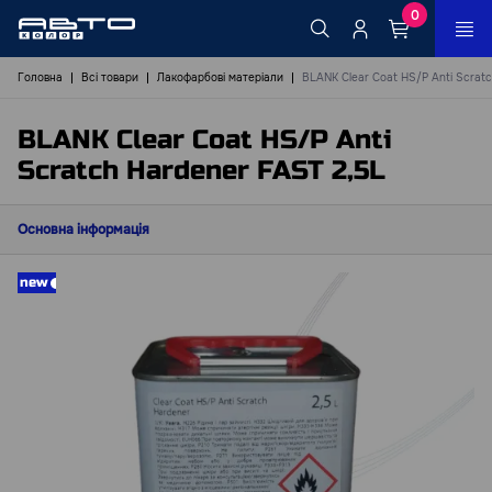
0
Головна
Всі товари
Лакофарбові матеріали
BLANK Clear Coat HS/P Anti Scrat
BLANK Clear Coat HS/P Anti
Scratch Hardener FAST 2,5L
Основна інформація
new