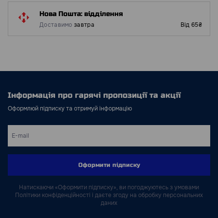
Нова Пошта: відділення
Доставимо
завтра
Від 65₴
Інформація про гарячі пропозиції та акції
Оформлюй підписку та отримуй інформацію
Оформити підписку
Натискаючи «Оформити підписку», ви погоджуютесь з умовами
Політики конфіденційності і даєте згоду на обробку персональних
даних