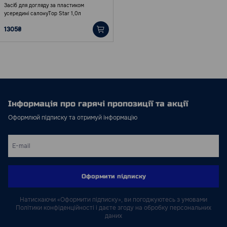
Засіб для догляду за пластиком
усередині салонуТop Star 1,0л
1305₴
Інформація про гарячі пропозиції та акції
Оформлюй підписку та отримуй інформацію
Оформити підписку
Натискаючи «Оформити підписку», ви погоджуютесь з умовами
Політики конфіденційності і даєте згоду на обробку персональних
даних