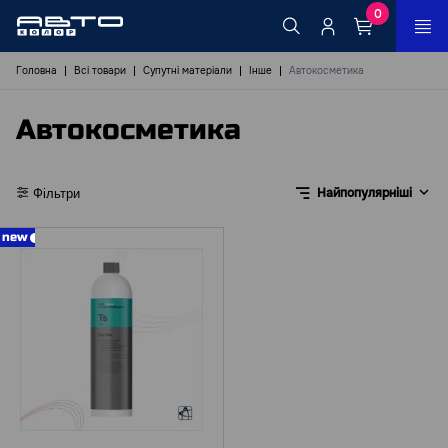
0
Головна
Всі товари
Супутні матеріали
Інше
Автокосметика
Автокосметика
Найпопулярніші
Фільтри
new