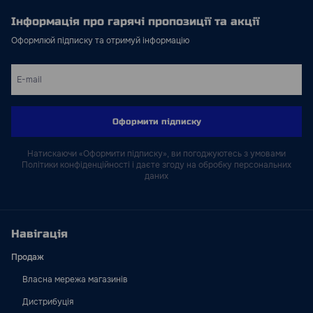
Інформація про гарячі пропозиції та акції
Оформлюй підписку та отримуй інформацію
Оформити підписку
Натискаючи «Оформити підписку», ви погоджуютесь з умовами
Політики конфіденційності і даєте згоду на обробку персональних
даних
Навігація
Продаж
Власна мережа магазинів
Дистрибуція