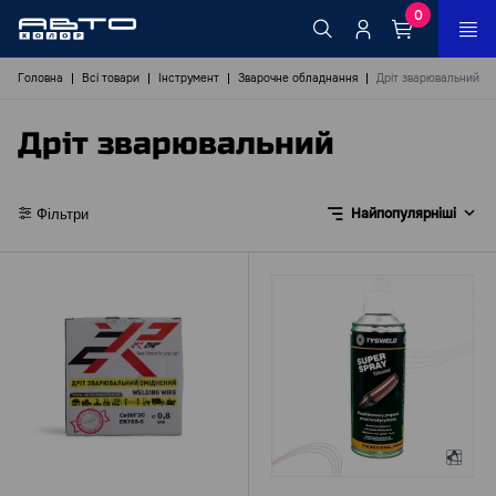
0
Головна
Всі товари
Інструмент
Зварочне обладнання
Дріт зварювальний
Дріт зварювальний
Найпопулярніші
Фільтри