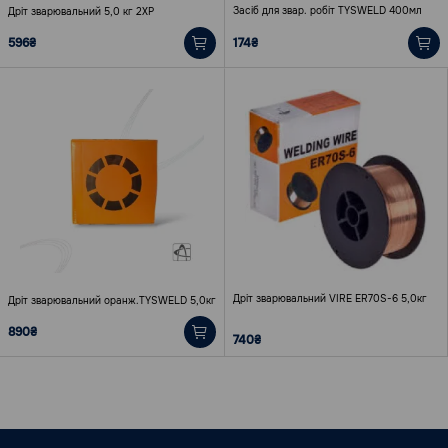
Засіб для звар. робіт TYSWELD 400мл
Дріт зварювальний 5,0 кг 2ХР
596₴
174₴
Дріт зварювальний VIRE ER70S-6 5,0кг
Дріт зварювальний оранж.TYSWELD 5,0кг
890₴
740₴