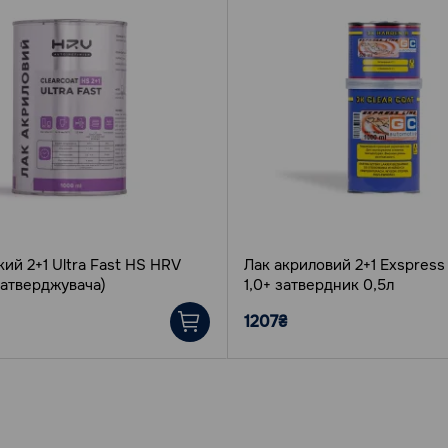
ий 2+1 Ultra Fast HS HRV
Лак акриловий 2+1 Eхspress
затверджувача)
1,0+ затвердник 0,5л
1207₴