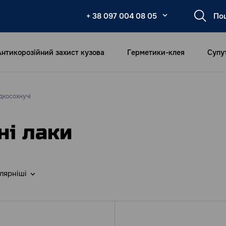
+ 38 097 004 08 05
Антикорозійний захист кузова
Герметики-клея
Супу
дкосохнучі
ні лаки
лярніші