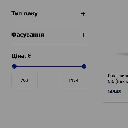
Тип лаку
Фасування
Ціна, ₴
Лак швидк
1,0л(Без 
1434₴