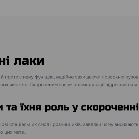
ні лаки
 й протективну функцію, надійно захищаючи поверхню кузова
ійних якостях. Скороченим часом полімеризації відрізняютьс
 та їхня роль у скороченн
нові спеціальних смол і розчинників, завдяки чому висихають
ю цих мате…