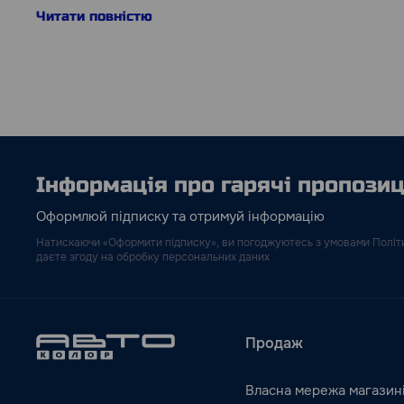
Читати повністю
Інформація про гарячі пропозиці
Оформлюй підписку та отримуй інформацію
Натискаючи «Оформити підписку», ви погоджуютесь з умовами Політи
даєте згоду на обробку персональних даних
Продаж
Власна мережа магазин