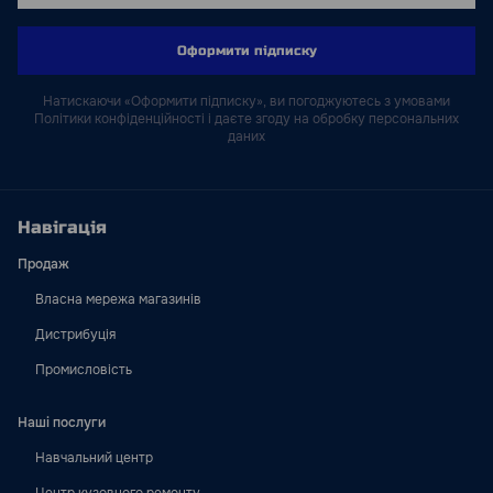
Оформити підписку
Натискаючи «Оформити підписку», ви погоджуютесь з умовами
Політики конфіденційності і даєте згоду на обробку персональних
даних
Навігація
Продаж
Власна мережа магазинів
Дистрибуція
Промисловість
Наші послуги
Навчальний центр