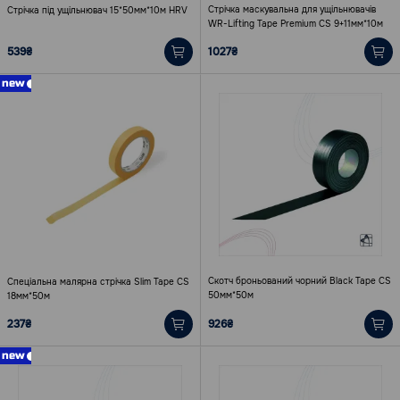
Стрічка маскувальна для ущільнювачів
Стрічка під ущільнювач 15*50мм*10м HRV
WR-Lifting Tape Premium CS 9+11мм*10м
539₴
1027₴
new
Скотч броньований чорний Black Tape CS
Спеціальна малярна стрічка Slim Tape CS
50мм*50м
18мм*50м
237₴
926₴
new