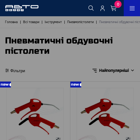
0
Головна
Всі товари
Інструмент
Пневмопістолети
Пневматичні обдувочні піс
Пневматичні обдувочні
пістолети
Найпопулярніші
Фільтри
new
new