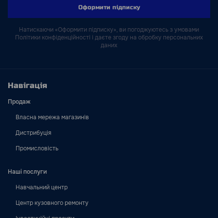
Оформити підписку
Натискаючи «Оформити підписку», ви погоджуютесь з умовами
Політики конфіденційності і даєте згоду на обробку персональних
даних
Навігація
Продаж
Власна мережа магазинів
Дистрибуція
Промисловість
Наші послуги
Навчальний центр
Центр кузовного ремонту