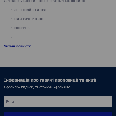
Для захисту машини використовуються такі покриття:
антигравійна плівка;
рідка гума чи скло;
керамічне;
…
Читати повністю
Інформація про гарячі пропозиції та акції
Оформлюй підписку та отримуй інформацію