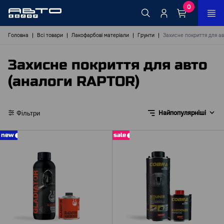
0
Головна
Всі товари
Лакофарбові матеріали
Грунти
Захисне покриття для а
Захисне покриття для авто
(аналоги RAPTOR)
Найпопулярніші
Фільтри
new
sale