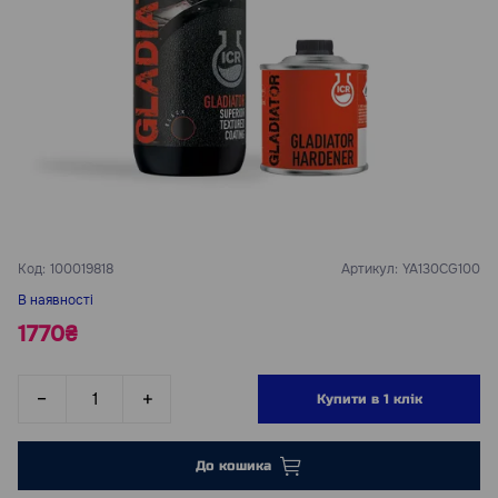
Код:
100019818
Артикул:
YA130CG100
В наявності
1770₴
Купити в 1 клік
До кошика