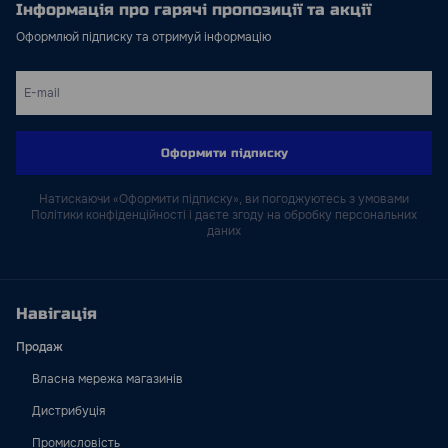
Інформація про гарячі пропозиції та акції
Оформлюй підписку та отримуй інформацію
Оформити підписку
Натискаючи «Оформити підписку», ви погоджуютесь з умовами
Політики конфіденційності і даєте згоду на обробку персональних
даних
Навігація
Продаж
Власна мережа магазинів
Дистрибуція
Промисловість