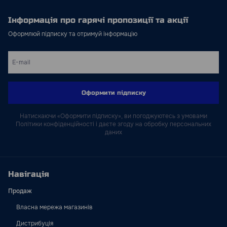
Інформація про гарячі пропозиції та акції
Оформлюй підписку та отримуй інформацію
Оформити підписку
Натискаючи «Оформити підписку», ви погоджуютесь з умовами
Політики конфіденційності і даєте згоду на обробку персональних
даних
Навігація
Продаж
Власна мережа магазинів
Дистрибуція