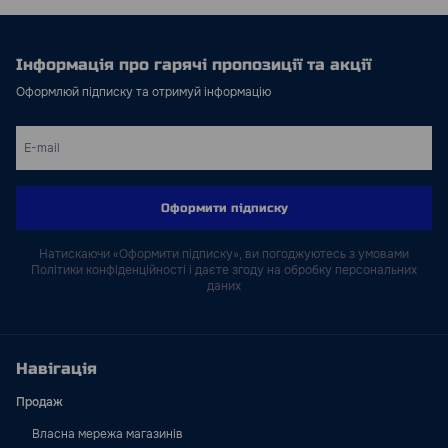
Інформація про гарячі пропозиції та акції
Оформлюй підписку та отримуй інформацію
Оформити підписку
Натискаючи «Оформити підписку», ви погоджуютесь з умовами
Політики конфіденційності і даєте згоду на обробку персональних
даних
Навігація
Продаж
Власна мережа магазинів