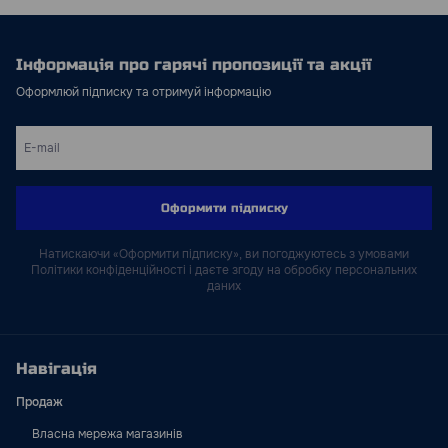
Інформація про гарячі пропозиції та акції
Оформлюй підписку та отримуй інформацію
Оформити підписку
Натискаючи «Оформити підписку», ви погоджуютесь з умовами
Політики конфіденційності і даєте згоду на обробку персональних
даних
Навігація
Продаж
Власна мережа магазинів