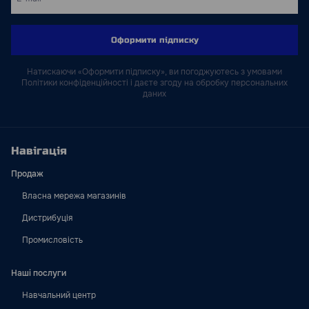
Оформити підписку
Натискаючи «Оформити підписку», ви погоджуютесь з умовами
Політики конфіденційності і даєте згоду на обробку персональних
даних
Навігація
Продаж
Власна мережа магазинів
Дистрибуція
Промисловість
Наші послуги
Навчальний центр