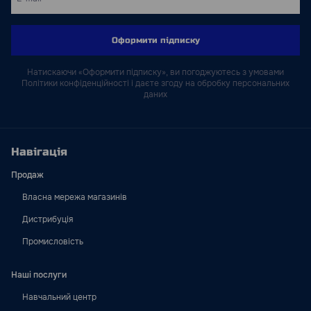
Оформити підписку
Натискаючи «Оформити підписку», ви погоджуютесь з умовами
Політики конфіденційності і даєте згоду на обробку персональних
даних
Навігація
Продаж
Власна мережа магазинів
Дистрибуція
Промисловість
Наші послуги
Навчальний центр