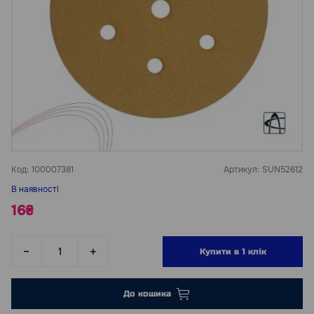
Код:
100007381
Артикул:
SUN52612
В наявності
16₴
Купити в 1 клік
До кошика