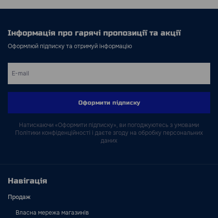
Інформація про гарячі пропозиції та акції
Оформлюй підписку та отримуй інформацію
Оформити підписку
Натискаючи «Оформити підписку», ви погоджуютесь з умовами
Політики конфіденційності і даєте згоду на обробку персональних
даних
Навігація
Продаж
Власна мережа магазинів