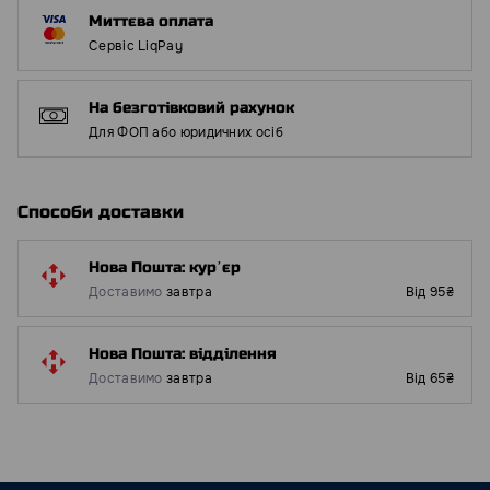
Миттєва оплата
Сервіс LiqPay
На безготівковий рахунок
Для ФОП або юридичних осіб
Способи доставки
Нова Пошта: курʼєр
Доставимо
завтра
Від 95₴
Нова Пошта: відділення
Доставимо
завтра
Від 65₴