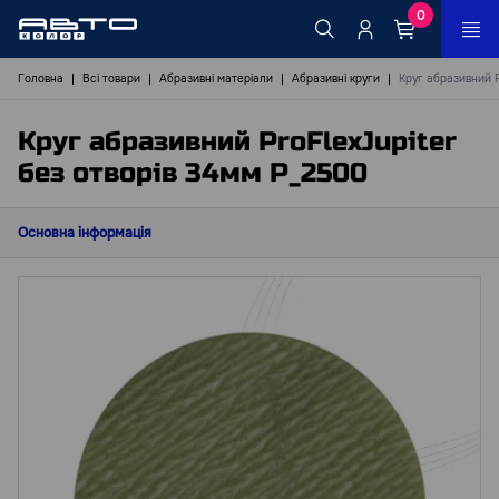
0
Головна
Всі товари
Абразивні матеріали
Абразивні круги
Круг абразивний P
Круг абразивний ProFlexJupiter
без отворів 34мм Р_2500
Основна інформація