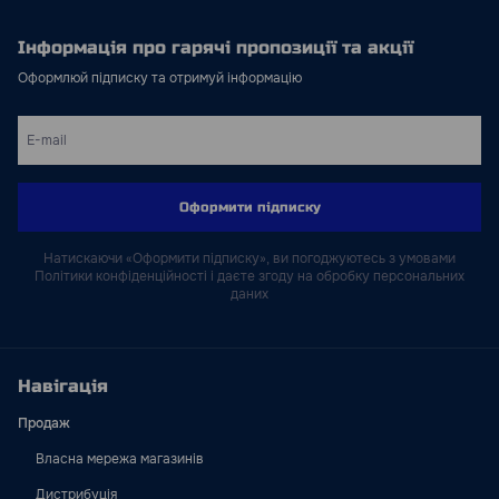
Інформація про гарячі пропозиції та акції
Оформлюй підписку та отримуй інформацію
Оформити підписку
Натискаючи «Оформити підписку», ви погоджуютесь з умовами
Політики конфіденційності і даєте згоду на обробку персональних
даних
Навігація
Продаж
Власна мережа магазинів
Дистрибуція