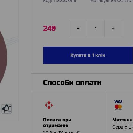
Код:
100007319
Артикул:
8438.1710
24₴
Купити в 1 клік
Способи оплати
Оплата при
Миттєва
отриманні
Сервіс L
20 ₴ + 2% комісії