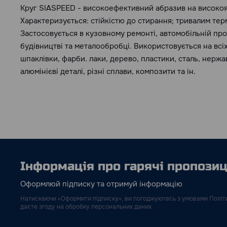
Круг SIASPEED - високоефективний абразив на високояк
Характеризується: стійкістю до стирання; тривалим те
Застосовується в кузовному ремонті, автомобільній про
будівництві та металообробці. Використовується на всіх
шпаклівки, фарби. лаки, дерево, пластики, сталь, нержа
алюмінієві деталі, різні сплави, композити та ін.
Інформація про гарячі пропозиці
Оформлюй підписку та отримуй інформацію
Натискаючи «Оформити підписку», ви погоджуютесь з умовами Політи
даєте згоду на обробку персональних даних