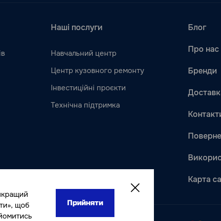
Наші послуги
Блог
Про нас
ів
Навчальний центр
Центр кузовного ремонту
Бренди
Інвестиційні проєкти
Доставк
Технічна підтримка
Контакт
Поверне
Викорис
Карта с
йкращий
Прийняти
ти», щоб
айомитись