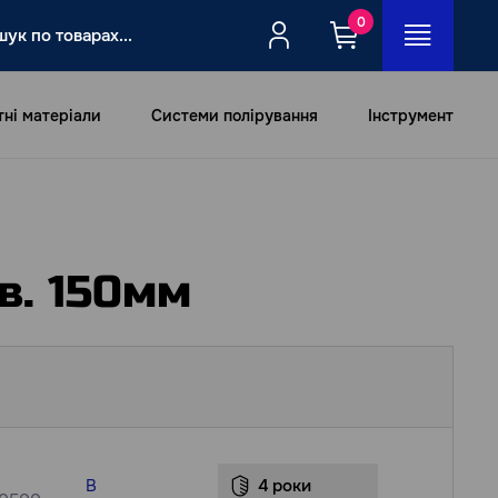
0
тні матеріали
Системи полірування
Інструмент
в. 150мм
В
4 роки