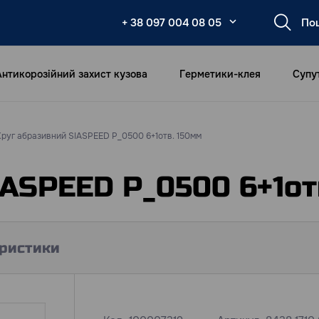
+ 38 097 004 08 05
Антикорозійний захист кузова
Герметики-клея
Супу
Круг абразивний SIASPEED P_0500 6+1отв. 150мм
IASPEED P_0500 6+1от
ристики