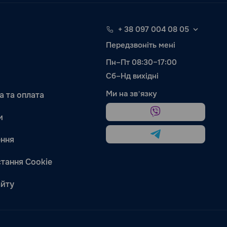
+ 38 097 004 08 05
Передзвоніть мені
Пн–Пт 08:30–17:00
Сб–Нд вихідні
Ми на звʼязку
а та оплата
и
ння
тання Cookie
айту