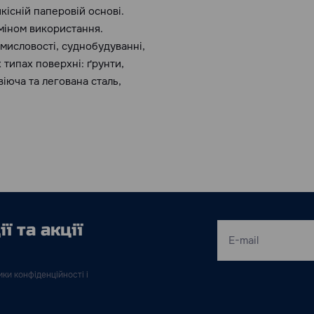
існій паперовій основі.
рміном використання.
мисловості, суднобудуванні,
 типах поверхні: ґрунти,
віюча та легована сталь,
ї та акції
ки конфіденційності і