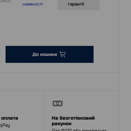
.0500
наявності
гарантії
До кошика
 оплата
На безготівковий
рахунок
iqPay
Для ФОП або юридичних