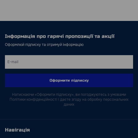
Інформація про гарячі пропозиції та акції
Оформлюй підписку та отримуй інформацію
Оформити підписку
Натискаючи «Оформити підписку», ви погоджуютесь з умовами
Політики конфіденційності і даєте згоду на обробку персональних
даних
Навігація