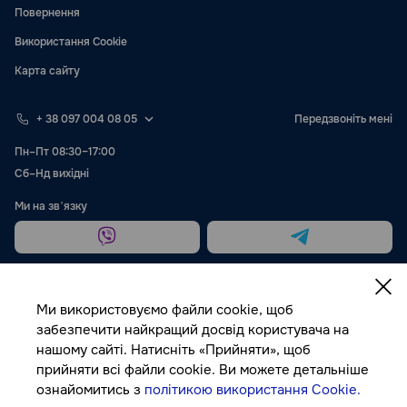
Повернення
Використання Cookie
Карта сайту
+ 38 097 004 08 05
Передзвоніть мені
Пн–Пт 08:30–17:00
Сб–Нд вихідні
Ми на звʼязку
Ми використовуємо файли cookie, щоб
забезпечити найкращий досвід користувача на
нашому сайті. Натисніть «Прийняти», щоб
Публічна оферта
прийняти всі файли cookie. Ви можете детальніше
ознайомитись з
політикою використання Cookie.
© Autocolor, 2026