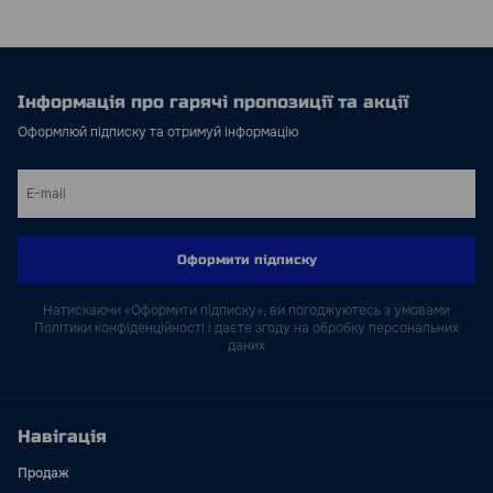
Інформація про гарячі пропозиції та акції
Оформлюй підписку та отримуй інформацію
Оформити підписку
Натискаючи «Оформити підписку», ви погоджуютесь з умовами
Політики конфіденційності і даєте згоду на обробку персональних
даних
Навігація
Продаж