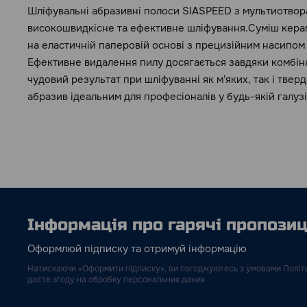
Шліфувальні абразивні полоси SIASPEED з мультиотвор
високошвидкісне та ефективне шліфування.Суміш керам
на еластичній паперовій основі з прецизійним насипом
Ефективне видалення пилу досягається завдяки комбінац
чудовий результат при шліфуванні як м'яких, так і тве
абразив ідеальним для професіоналів у будь-якій галузі
Інформація про гарячі пропозиці
Оформлюй підписку та отримуй інформацію
Натискаючи «Оформити підписку», ви погоджуютесь з умовами Політи
даєте згоду на обробку персональних даних