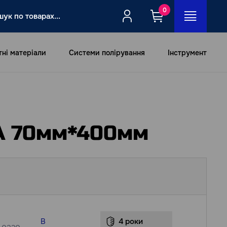
0
тні матеріали
Системи полірування
Інструмент
IA 70мм*400мм
В
4 роки