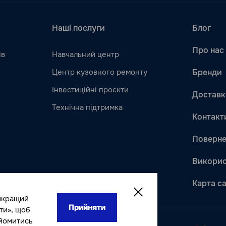
Наші послуги
Блог
Про нас
ів
Навчальний центр
Центр кузовного ремонту
Бренди
Інвестиційні проєкти
Доставк
Технічна підтримка
Контакт
Поверне
Викорис
Карта с
йкращий
Прийняти
ти», щоб
айомитись