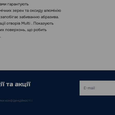
ами гарантують
ічних зерен та оксиду алюмінію
 запобігає забиванню абразива.
ії отворів Multi . Показують
рдих поверхонь, що робить
.
ї та акції
ки конфіденційності і