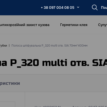
+ 38 097 004 08 05
Антикорозійний захист кузова
Герметики-клея
Супу
губки
Полоса шліфувальна Р_320 multi отв. SIA 70мм*400мм
а Р_320 multi отв. S
ристики