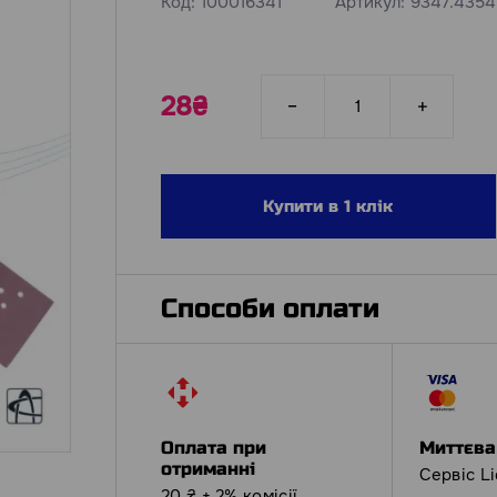
Код:
100016341
Артикул:
9347.4354
28₴
Купити в 1 клік
Способи оплати
Оплата при
Миттєва
отриманні
Сервіс L
20 ₴ + 2% комісії