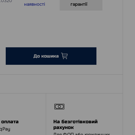
.0320
наявності
гарантії
До кошика
 оплата
На безготівковий
рахунок
iqPay
Для ФОП або юридичних