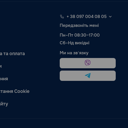
+ 38 097 004 08 05
Передзвоніть мені
Пн–Пт 08:30–17:00
Сб–Нд вихідні
Ми на звʼязку
а та оплата
и
ння
тання Cookie
айту