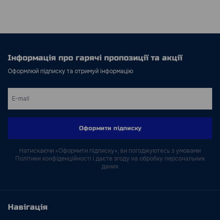
Інформація про гарячі пропозиції та акції
Оформлюй підписку та отримуй інформацію
Оформити підписку
Натискаючи «Оформити підписку», ви погоджуютесь з умовами
Політики конфіденційності і даєте згоду на обробку персональних
даних
Навігація