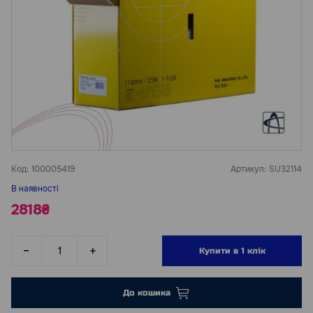
Код:
100005419
Артикул:
SU32114
В наявності
2818₴
Купити в 1 клік
До кошика