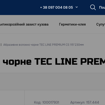
+ 38 097 004 08 05
Антикорозійний захист кузова
Герметики-клея
Супу
Абразивне волокно чорне TEC LINE PREMIUM CS 115*230мм
 чорне TEC LINE PRE
Код:
100017931
Артикул:
157.444