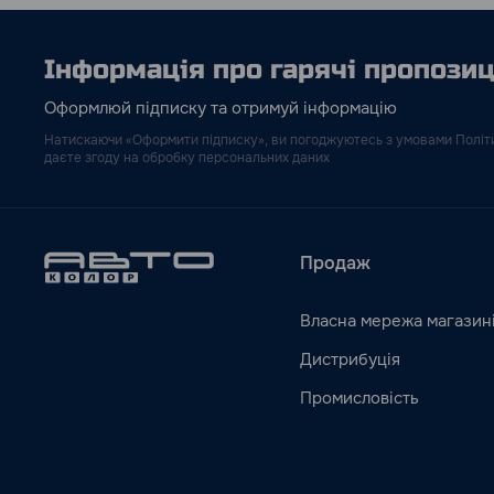
Інформація про гарячі пропозиці
Оформлюй підписку та отримуй інформацію
Натискаючи «Оформити підписку», ви погоджуютесь з умовами Політи
даєте згоду на обробку персональних даних
Продаж
Власна мережа магазин
Дистрибуція
Промисловість