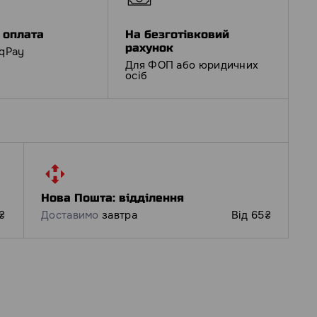
 оплата
На безготівковий
рахунок
iqPay
Для ФОП або юридичних
осіб
Нова Пошта: відділення
₴
Доставимо
завтра
Від 65₴