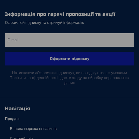
Інформація про гарячі пропозиції та акції
Оформлюй підписку та отримуй інформацію
Оформити підписку
Натискаючи «Оформити підписку», ви погоджуютесь з умовами
Політики конфіденційності і даєте згоду на обробку персональних
даних
Навігація
Продаж
Власна мережа магазинів
Дистрибуція