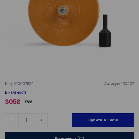
Код:
100007532
Артикул:
150407
В наявності
305₴
376₴
Купити в 1 клік
До кошика