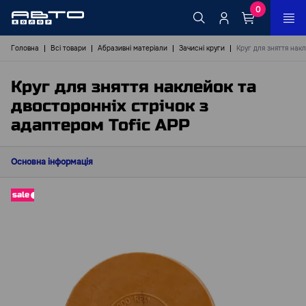
0
Головна
Всі товари
Абразивні матеріали
Зачисні круги
Круг для зняття нак
Круг для зняття наклейок та
двосторонніх стрічок з
адаптером Tofic АРР
Основна інформація
sale