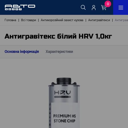
0
Головна
Всі товари
Антикорозійний захист кузова
Антигравітекси
Антиграв
Антигравітекс білий HRV 1,0кг
Основна інформація
Характеристики