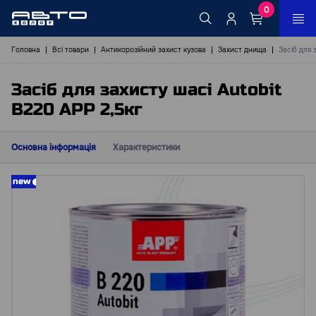
0
Головна
Всі товари
Антикорозійний захист кузова
Захист днища
Засіб для 
Засіб для захисту шасі Autobit
В220 АРР 2,5кг
Основна інформація
Характеристики
new