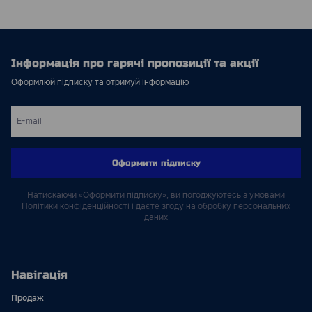
Інформація про гарячі пропозиції та акції
Оформлюй підписку та отримуй інформацію
Оформити підписку
Натискаючи «Оформити підписку», ви погоджуютесь з умовами
Політики конфіденційності і даєте згоду на обробку персональних
даних
Навігація
Продаж