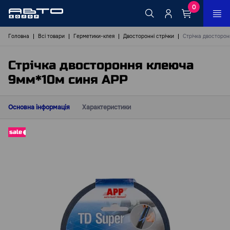
0
Головна
Всі товари
Герметики-клея
Двосторонні стрічки
Стрічка двосторо
Стрічка двостороння клеюча
9мм*10м синя APP
Основна інформація
Характеристики
sale