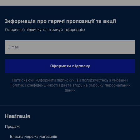
Інформація про гарячі пропозиції та акції
Оформлюй підписку та отримуй інформацію
Оформити підписку
Натискаючи «Оформити підписку», ви погоджуютесь з умовами
Політики конфіденційності і даєте згоду на обробку персональних
даних
Навігація
Продаж
Власна мережа магазинів