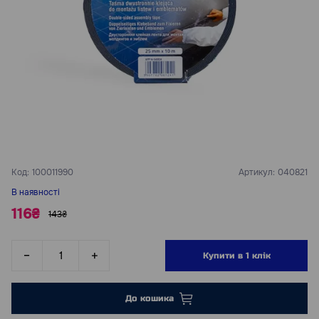
Код:
100011990
Артикул:
040821
В наявності
116₴
143₴
Купити в 1 клік
До кошика