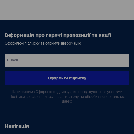
Інформація про гарячі пропозиції та акції
Оформлюй підписку та отримуй інформацію
Оформити підписку
Натискаючи «Оформити підписку», ви погоджуютесь з умовами
Політики конфіденційності і даєте згоду на обробку персональних
даних
Навігація