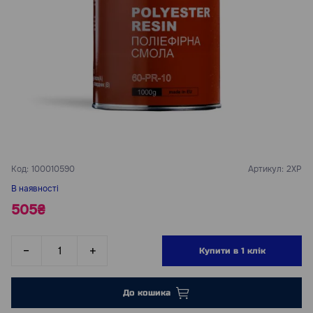
Код:
100010590
Артикул:
2XP
В наявності
505₴
Купити в 1 клік
До кошика