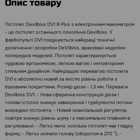
Опис товару
Пістолет Devilbiss DV1 B Plus з електронним манометром
- це пістолет останнього покоління Devilbiss. У
фарбопульті DV1 поєднуються найкращі технічні
досягнення і розробки DeVilbiss, враховані недоліки
попередніх моделей. Пістолет характеризується
чудовою ергономікою, легкою вагою і неповторним
стильним дизайном. Найкращою перевагою пістолета
DV1 є абсолютно новий за якістю рівень роботи з
базовими покриттями. Розмір дюзи - 1,3 мм. Переваги
Devilbiss DV1: - Нова сферична конструкція дюзи і
голови істотно знижує завихрення і турбулентні потоки
всередині пістолета; - Новий коаксіальний регулятор
повітря знижує рівень шуму і є максимально плавним в
регулюванні; - Легко мити, оскільки пістолет має гладку
форму; - Легко знімати голову (оборотом в 270 °); -