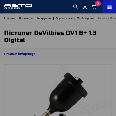
0
Головна
Всі товари
Інструмент
Фарбопульти
Фарбопульти
Пістолет DeVil
Пістолет DeVilbiss DV1 B+ 1.3
Digital
Основна інформація