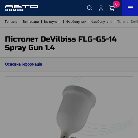
0
Головна
Всі товари
Інструмент
Фарбопульти
Фарбопульти
Пістолет DeVi
Пістолет DeVilbiss FLG-G5-14
Spray Gun 1.4
Основна інформація