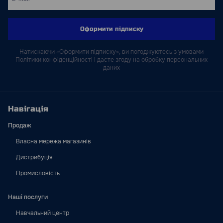
Оформити підписку
Натискаючи «Оформити підписку», ви погоджуютесь з умовами
Політики конфіденційності і даєте згоду на обробку персональних
даних
Навігація
Продаж
Власна мережа магазинів
Дистрибуція
Промисловість
Наші послуги
Навчальний центр