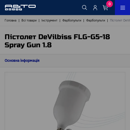
0
Головна
Всі товари
Інструмент
Фарбопульти
Фарбопульти
Пістолет DeVi
Пістолет DeVilbiss FLG-G5-18
Spray Gun 1.8
Основна інформація