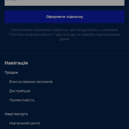
Оформити підписку
Натискаючи «Оформити підписку», ви погоджуютесь з умовами
Політики конфіденційності і даєте згоду на обробку персональних
даних
Навігація
Продаж
Власна мережа магазинів
Дистрибуція
Промисловість
Наші послуги
Навчальний центр