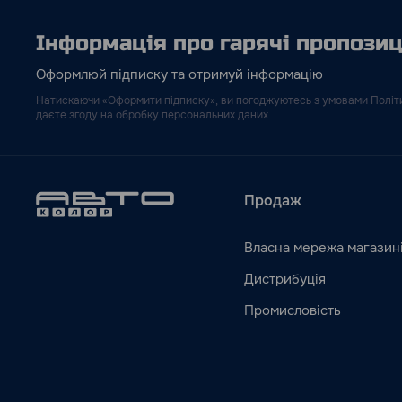
Інформація про гарячі пропозиці
Оформлюй підписку та отримуй інформацію
Натискаючи «Оформити підписку», ви погоджуютесь з умовами Політи
даєте згоду на обробку персональних даних
Продаж
Власна мережа магазин
Дистрибуція
Промисловість