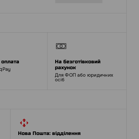
 оплата
На безготівковий
рахунок
iqPay
Для ФОП або юридичних
осіб
Нова Пошта: відділення