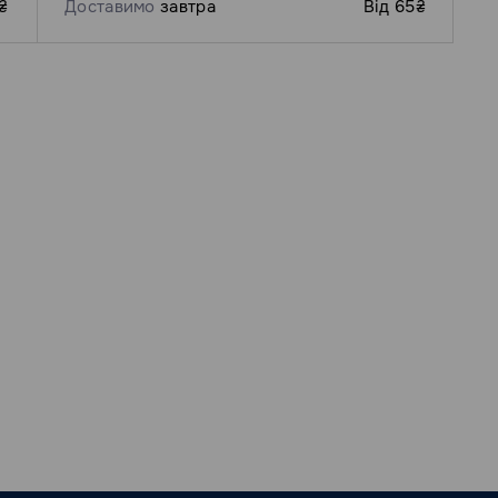
₴
Доставимо
завтра
Від 65₴