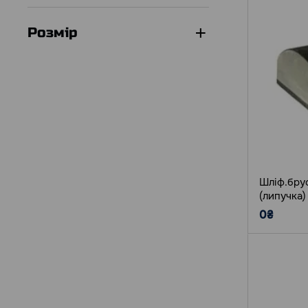
Розмір
Шліф.брус
(липучка)
0₴