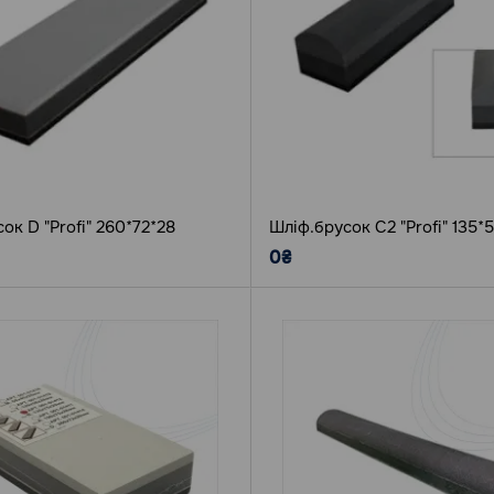
ок D "Profi" 260*72*28
Шліф.брусок C2 "Profi" 135*
0₴