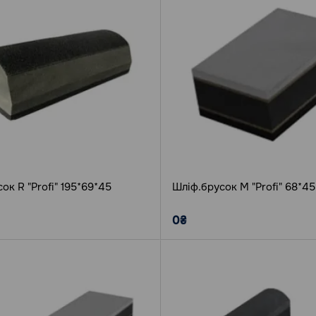
ок R "Profi" 195*69*45
Шліф.брусок M "Profi" 68*45
0₴