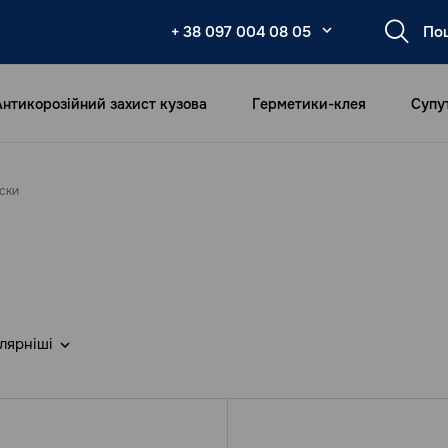
+ 38 097 004 08 05
Антикорозійний захист кузова
Герметики-клея
Супу
ски
лярніші