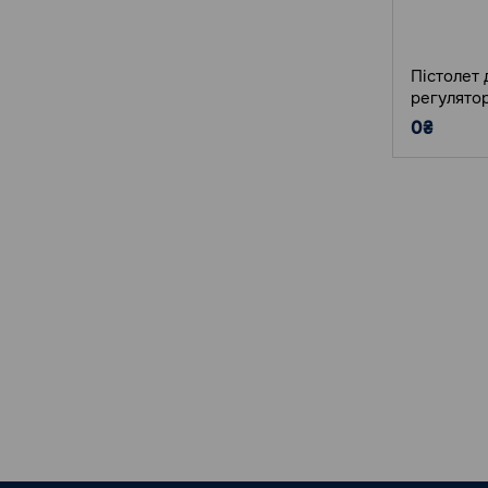
Пістолет 
регулято
0₴