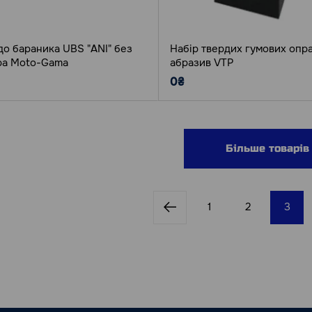
до бараника UBS "ANI" без
Набір твердих гумових опра
ра Moto-Gama
абразив VTP
0₴
Більше товарів
1
2
3