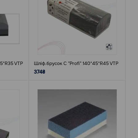
55*R35 VTP
Шліф.брусок C "Profi" 140*45*R45 VTP
374₴