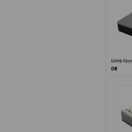
Шліф.брус
0₴