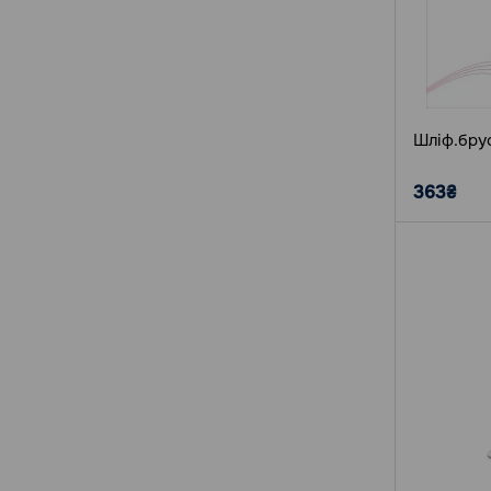
Шліф.брус
363₴