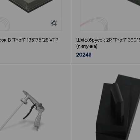
ок B "Profi" 135*75*28 VTP
Шліф.брусок 2R "Profi" 390
(липучка)
2024₴