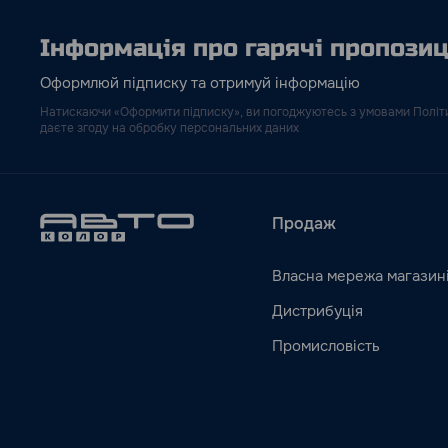
Інформація про гарячі пропозиці
Оформлюй підписку та отримуй інформацію
Натискаючи «Оформити підписку», ви погоджуютесь з умовами Політи
даєте згоду на обробку персональних даних
Продаж
Власна мережа магазин
Дистрибуція
Промисловість