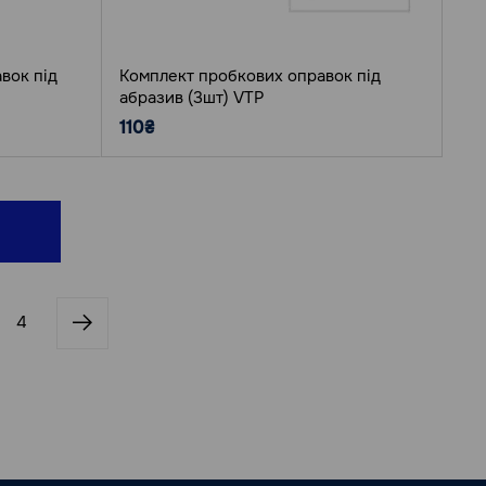
вок під
Комплект пробкових оправок під
абразив (3шт) VTP
110₴
4