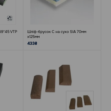
*69*45 VTP
Шліф-брусок C на сухо SIA 70мм
х125мм
433₴