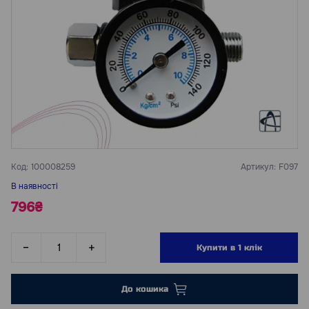
Код:
100008259
Артикул:
F097
В наявності
796₴
Купити в 1 клік
До кошика