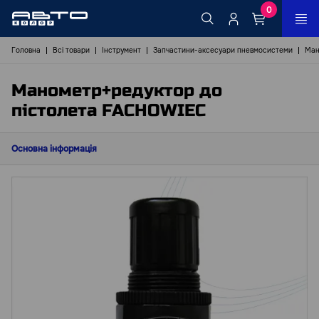
0
Головна
Всі товари
Інструмент
Запчастини-аксесуари пневмосистеми
Ман
Манометр+редуктор до
пістолета FACHOWIEC
Основна інформація