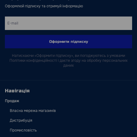
Оформлюй підписку та отримуй інформацію
Оформити підписку
Натискаючи «Оформити підписку», ви погоджуютесь з умовами
Політики конфіденційності і даєте згоду на обробку персональних
даних
Навігація
Продаж
Власна мережа магазинів
Дистрибуція
Промисловість