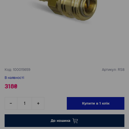
Код:
100015659
Артикул:
RS8
В наявності
318₴
Купити в 1 клік
До кошика