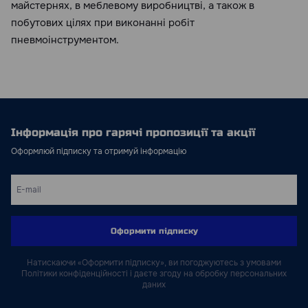
майстернях, в меблевому виробництві, а також в
побутових цілях при виконанні робіт
пневмоінструментом.
Інформація про гарячі пропозиції та акції
Оформлюй підписку та отримуй інформацію
Оформити підписку
Натискаючи «Оформити підписку», ви погоджуютесь з умовами
Політики конфіденційності і даєте згоду на обробку персональних
даних