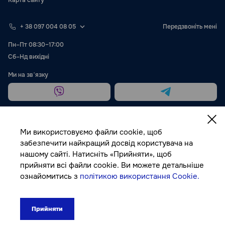
Карта сайту
+ 38 097 004 08 05
Передзвоніть мені
Пн–Пт 08:30–17:00
Сб–Нд вихідні
Ми на звʼязку
Ми використовуємо файли cookie, щоб
забезпечити найкращий досвід користувача на
нашому сайті. Натисніть «Прийняти», щоб
Публічна оферта
прийняти всі файли cookie. Ви можете детальніше
ознайомитись з
політикою використання Cookie.
© Autocolor, 2026
Прийняти
106₴
До кошика