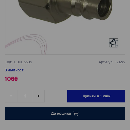
Код:
100006605
Артикул:
FZ12W
В наявності
106₴
Купити в 1 клік
До кошика