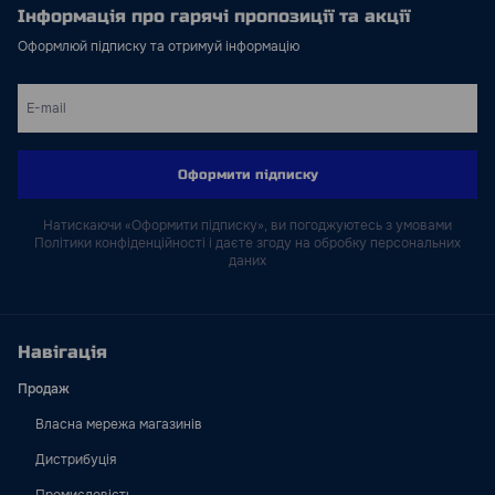
Інформація про гарячі пропозиції та акції
Оформлюй підписку та отримуй інформацію
Оформити підписку
Натискаючи «Оформити підписку», ви погоджуютесь з умовами
Політики конфіденційності і даєте згоду на обробку персональних
даних
Навігація
Продаж
Власна мережа магазинів
Дистрибуція