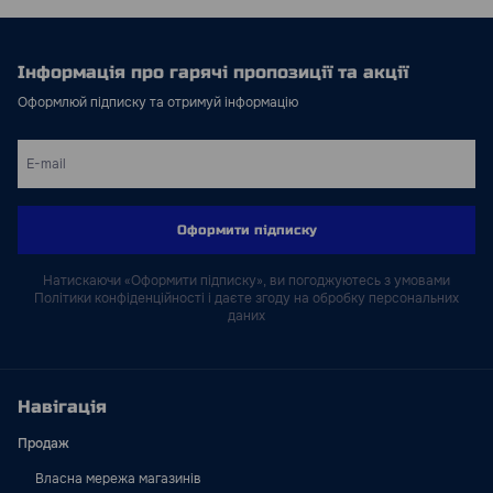
Інформація про гарячі пропозиції та акції
Оформлюй підписку та отримуй інформацію
Оформити підписку
Натискаючи «Оформити підписку», ви погоджуютесь з умовами
Політики конфіденційності і даєте згоду на обробку персональних
даних
Навігація
Продаж
Власна мережа магазинів