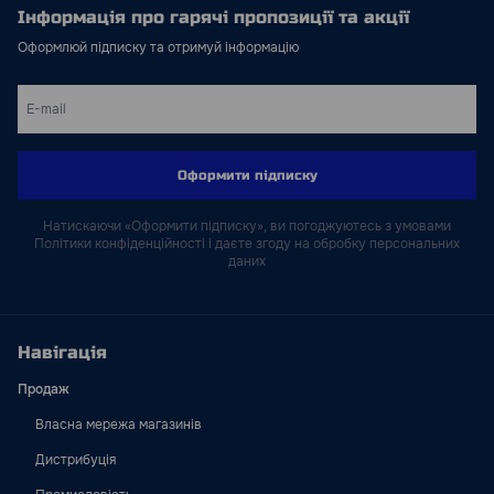
Інформація про гарячі пропозиції та акції
Оформлюй підписку та отримуй інформацію
Оформити підписку
Натискаючи «Оформити підписку», ви погоджуютесь з умовами
Політики конфіденційності і даєте згоду на обробку персональних
даних
Навігація
Продаж
Власна мережа магазинів
Дистрибуція