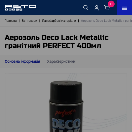
0
Головна
Всі товари
Лакофарбові матеріали
Аерозоль Deco Lack Metallic гран
Аерозоль Deco Lack Metallic
гранітний PERFECT 400мл
Основна інформація
Характеристики