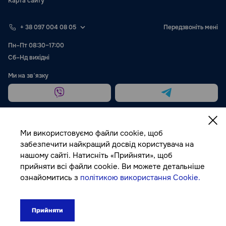
Карта сайту
+ 38 097 004 08 05
Передзвоніть мені
Пн–Пт 08:30–17:00
Сб–Нд вихідні
Ми на звʼязку
Ми використовуємо файли cookie, щоб
забезпечити найкращий досвід користувача на
нашому сайті. Натисніть «Прийняти», щоб
Публічна оферта
прийняти всі файли cookie. Ви можете детальніше
ознайомитись з
політикою використання Cookie.
© Autocolor, 2026
Прийняти
0₴
До кошика