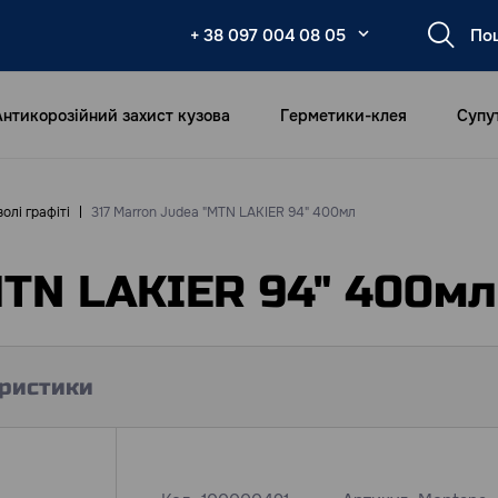
+ 38 097 004 08 05
Антикорозійний захист кузова
Герметики-клея
Супу
олі графіті
317 Marron Judea "MTN LAKIER 94" 400мл
MTN LAKIER 94" 400мл
ристики