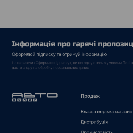
Інформація про гарячі пропозиці
Оформлюй підписку та отримуй інформацію
Натискаючи «Оформити підписку», ви погоджуютесь з умовами Політи
даєте згоду на обробку персональних даних
Продаж
Власна мережа магазин
Дистрибуція
Промисловість