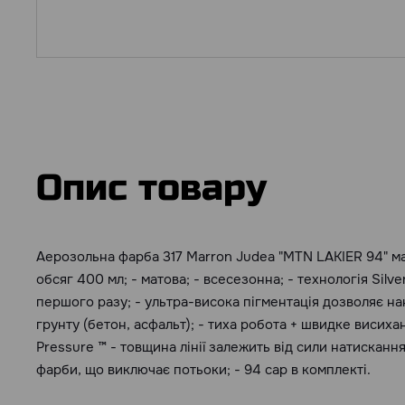
Опис товару
Аерозольна фарба 317 Marrоn Judea "MTN LAKIER 94" має
обсяг 400 мл; - матова; - всесезонна; - технологія Silve
першого разу; - ультра-висока пігментація дозволяє на
грунту (бетон, асфальт); - тиха робота + швидке висиханн
Pressure ™ - товщина лінії залежить від сили натисканн
фарби, що виключає потьоки; - 94 cap в комплекті.