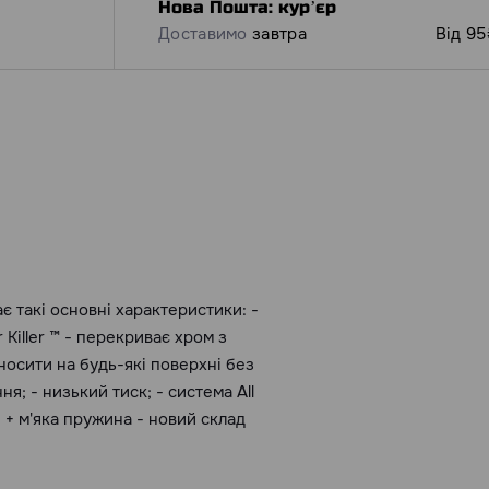
Нова Пошта: курʼєр
Доставимо
завтра
Від 95
 такі основні характеристики: -
r Killer ™ - перекриває хром з
носити на будь-які поверхні без
я; - низький тиск; - система All
я + м'яка пружина - новий склад