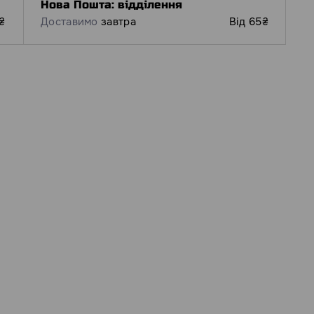
Нова Пошта: відділення
₴
Доставимо
завтра
Від 65₴