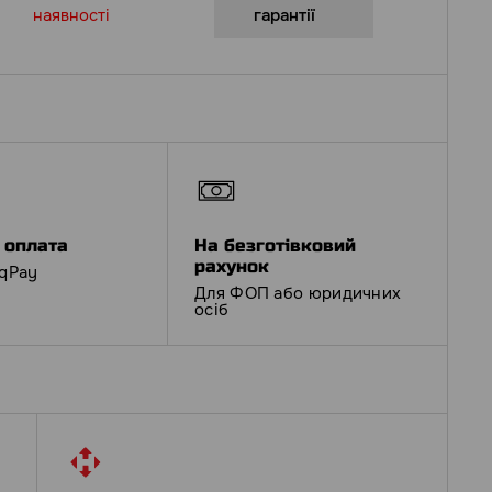
наявності
гарантії
 оплата
На безготівковий
рахунок
iqPay
Для ФОП або юридичних
осіб