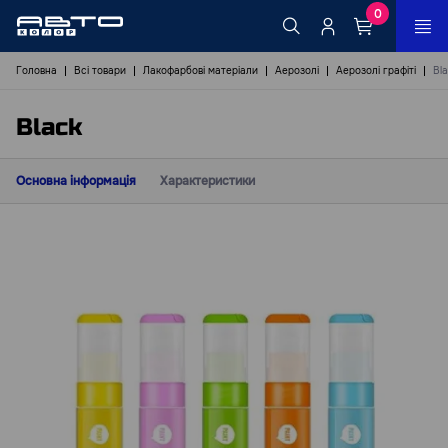
0
Головна
Всі товари
Лакофарбові матеріали
Аерозолі
Аерозолі графіті
Bl
Black
Основна інформація
Характеристики