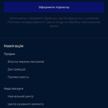
Оформити підписку
Натискаючи «Оформити підписку», ви погоджуютесь з умовами
Політики конфіденційності і даєте згоду на обробку персональних
даних
Навігація
Продаж
Власна мережа магазинів
Дистрибуція
Промисловість
Наші послуги
Навчальний центр
Центр кузовного ремонту