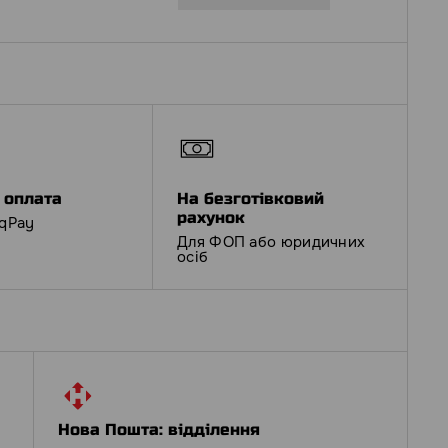
 оплата
На безготівковий
рахунок
iqPay
Для ФОП або юридичних
осіб
Нова Пошта: відділення