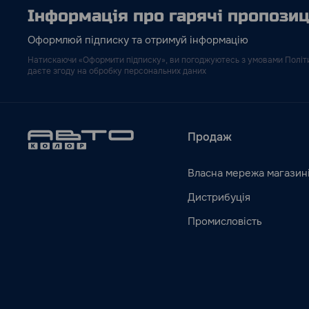
Інформація про гарячі пропозиці
Оформлюй підписку та отримуй інформацію
Натискаючи «Оформити підписку», ви погоджуютесь з умовами Політи
даєте згоду на обробку персональних даних
Продаж
Власна мережа магазин
Дистрибуція
Промисловість