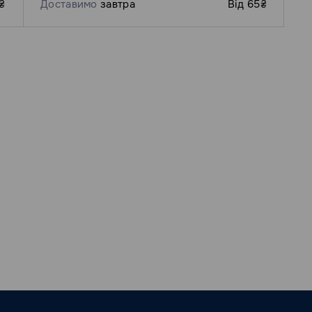
₴
Доставимо
завтра
Від 65₴