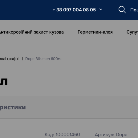
+ 38 097 004 08 05
Антикорозійний захист кузова
Герметики-клея
Супу
олі графіті
Dope Bitumen 600мл
мл
ристики
Код:
100001460
Артикул:
Dope