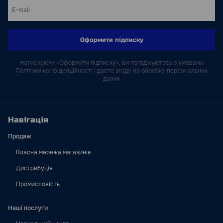
Оформити підписку
Натискаючи «Оформити підписку», ви погоджуютесь з умовами
Політики конфіденційності і даєте згоду на обробку персональних
даних
Навігація
Продаж
Власна мережа магазинів
Дистрибуція
Промисловість
Наші послуги