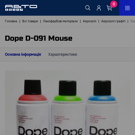
0
Головна
Всі товари
Лакофарбові матеріали
Аерозолі
Аерозолі графіті
Do
Dope D-091 Mouse
Основна інформація
Характеристики