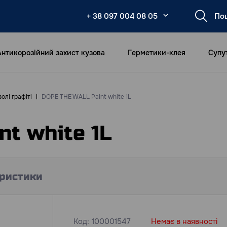
+ 38 097 004 08 05
Антикорозійний захист кузова
Герметики-клея
Супу
олі графіті
DOPE THE WALL Paint white 1L
t white 1L
ристики
Код:
100001547
Немає в наявності