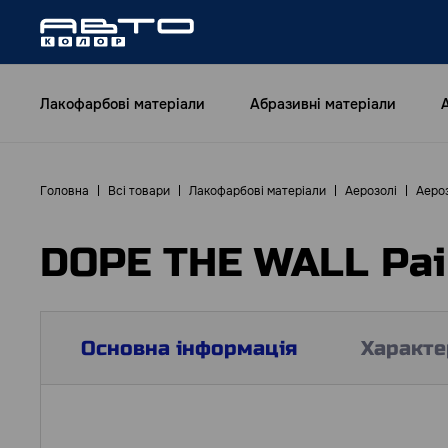
Лакофарбові матеріали
Абразивні матеріали
Головна
Всі товари
Лакофарбові матеріали
Аерозолі
Аероз
DOPE THE WALL Pain
Основна інформація
Характе