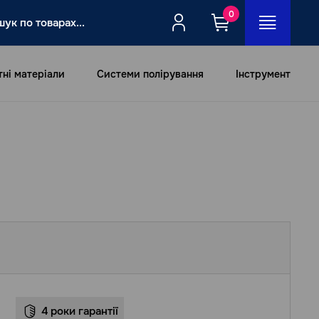
0
тні матеріали
Системи полірування
Інструмент
4 роки гарантії