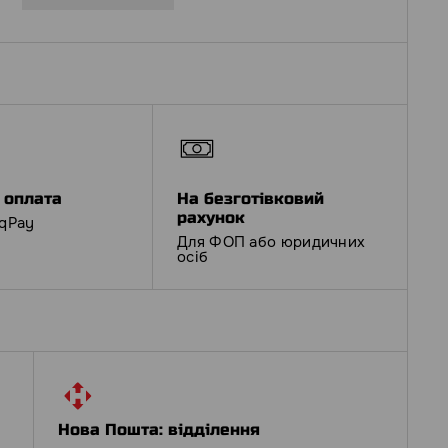
 оплата
На безготівковий
рахунок
iqPay
Для ФОП або юридичних
осіб
Нова Пошта: відділення