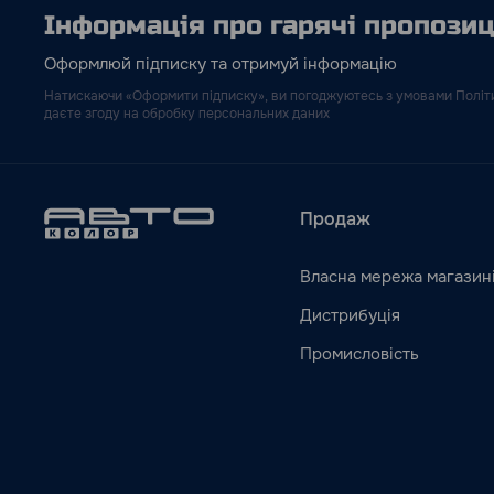
Інформація про гарячі пропозиці
Оформлюй підписку та отримуй інформацію
Натискаючи «Оформити підписку», ви погоджуютесь з умовами Політи
даєте згоду на обробку персональних даних
Продаж
Власна мережа магазин
Дистрибуція
Промисловість