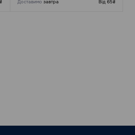
₴
Доставимо
завтра
Від 65₴