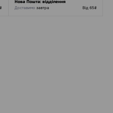
Нова Пошта: відділення
₴
Доставимо
завтра
Від 65₴