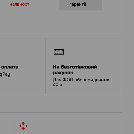
наявності
гарантії
 оплата
На безготівковий
рахунок
iqPay
Для ФОП або юридичних
осіб