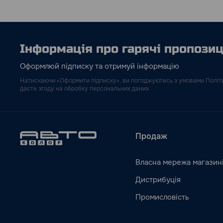
Інформація про гарячі пропозиці
Оформлюй підписку та отримуй інформацію
Натискаючи «Оформити підписку», ви погоджуютесь з умовами Політи
даєте згоду на обробку персональних даних
Продаж
Власна мережа магазин
Дистрибуція
Промисловість