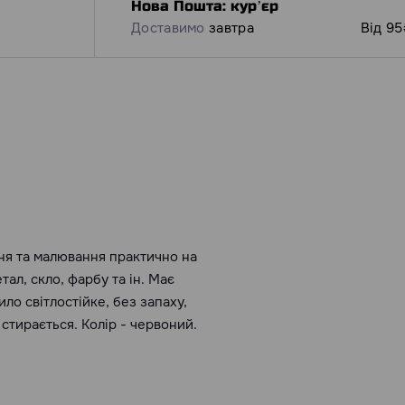
Нова Пошта: курʼєр
Доставимо
завтра
Від 95
ня та малювання практично на
тал, скло, фарбу та ін. Має
о світлостійке, без запаху,
стирається. Колір - червоний.