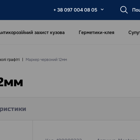
+ 38 097 004 08 05
Антикорозійний захист кузова
Герметики-клея
Супу
олі графіті
Маркер червоний 12мм
12мм
ристики